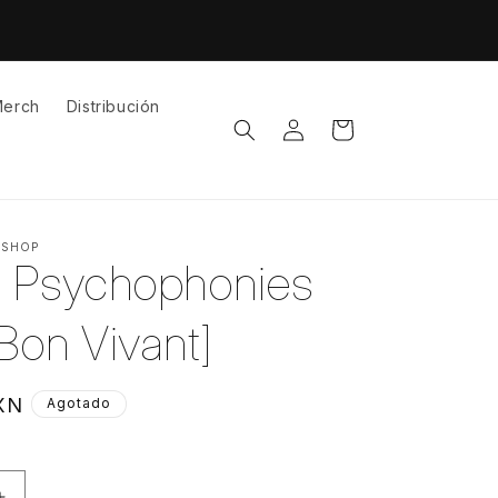
erch
Distribución
Iniciar
Carrito
sesión
 SHOP
- Psychophonies
[Bon Vivant]
XN
Agotado