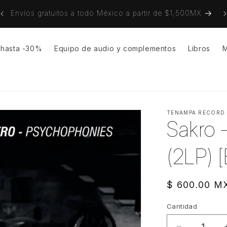
on
Envíos gratuitos a todo México a partir de $1,500MX
s hasta -30%
Equipo de audio y complementos
Libros
M
TENAMPA RECORD
Sakro 
(2LP) 
Precio
$ 600.00 M
habitual
Cantidad
Cantidad