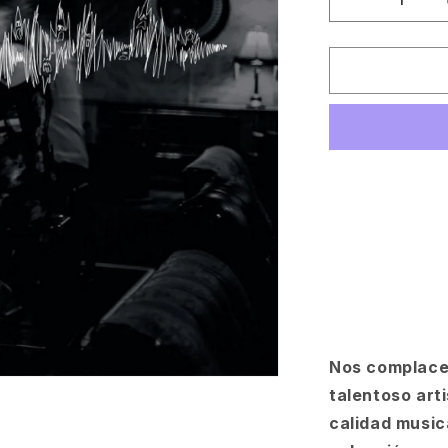
Reducir
cantidad
para
Sakro
-
Psychophon
(2LP)
[Bon
Vivant]
Nos complace 
talentoso art
calidad music