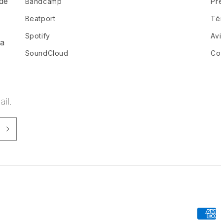
de
Bandcamp
Pr
a
Beatport
Té
Spotify
Av
ia
SoundCloud
Co
il.
Forma