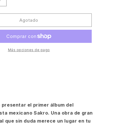
Aumentar
cantidad
para
Sakro
Agotado
-
ies
Psychophonies
(2LP)
[Bon
Vivant]
Más opciones de pago
presentar el primer álbum del
ista mexicano Sakro. Una obra de gran
al que sin duda merece un lugar en tu