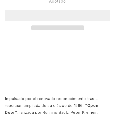
Losoul
Losoul
Agotado
-
-
Urban
Urban
Works
Works
[Rawax]
[Rawax]
Impulsado por el renovado reconocimiento tras la
reedición ampliada de su clásico de 1996,
“Open
Door”
, lanzada por Running Back, Peter Kremeir,