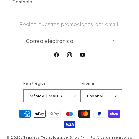
Contacto
Recibe nuestras promociones por email.
Correo electrónico
Facebook
Instagram
YouTube
País/región
Idioma
México | MXN $
Español
Formas
de
pago
© 2026,
Tenampa
Tecnología de Shopify
Política de reembolso