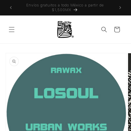
Ir
 también
Envíos gratuitos a todo México a partir de
directamente
$1,500MX
al contenido
Carrito
Ir
directamente
a la
información
del producto