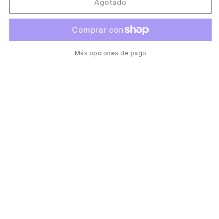
Dold
Dold
Agotado
-
-
Rider
Rider
EP
EP
[Fuse
[Fuse
Imprint]
Imprint]
Más opciones de pago