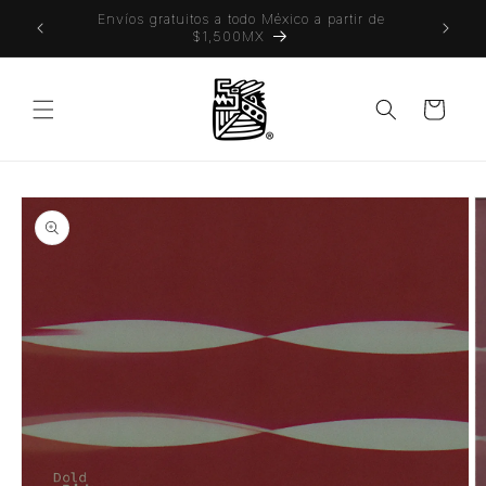
Ir
 también
Envíos gratuitos a todo México a partir de
directamente
$1,500MX
al contenido
Carrito
Ir
directamente
a la
información
del producto