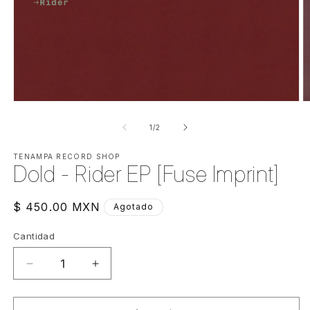
Abrir
Ab
elemento
e
multimedia
m
de
1
/
2
1
2
en
e
una
TENAMPA RECORD SHOP
u
Dold - Rider EP [Fuse Imprint]
ventana
v
modal
m
Precio
$ 450.00 MXN
Agotado
habitual
Cantidad
Cantidad
Reducir
Aumentar
cantidad
cantidad
para
para