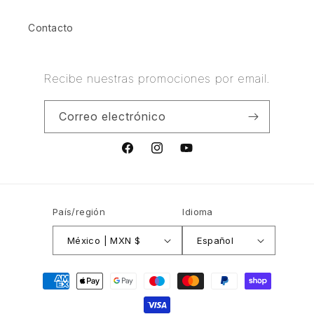
Contacto
Recibe nuestras promociones por email.
Correo electrónico
Facebook
Instagram
YouTube
País/región
Idioma
México | MXN $
Español
Formas
de
pago