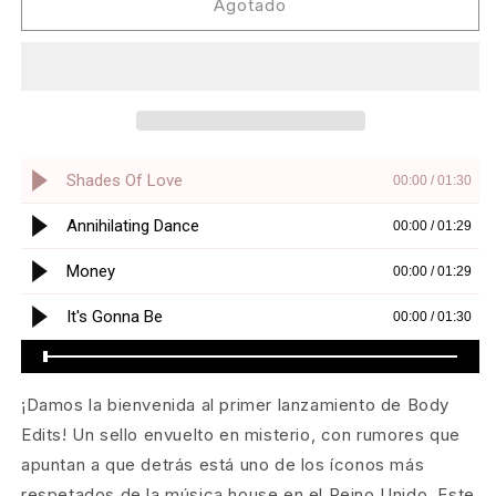
Body
Body
Agotado
Edits
Edits
-
-
Vol
Vol
1
1
[Body
[Body
Edits]
Edits]
¡Damos la bienvenida al primer lanzamiento de Body
Edits! Un sello envuelto en misterio, con rumores que
apuntan a que detrás está uno de los íconos más
respetados de la música house en el Reino Unido. Este