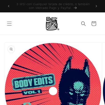
Ir
Envíos gratuitos a todo México a partir de
directamente
$1,500MX
al contenido
Carrito
Ir
directamente
a la
información
del producto