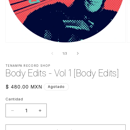
Abrir
Ab
elemento
e
multimedia
m
de
1
/
3
1
2
en
e
una
TENAMPA RECORD SHOP
u
Body Edits - Vol 1 [Body Edits]
ventana
v
modal
m
Precio
$ 480.00 MXN
Agotado
habitual
Cantidad
Cantidad
Reducir
Aumentar
cantidad
cantidad
para
para