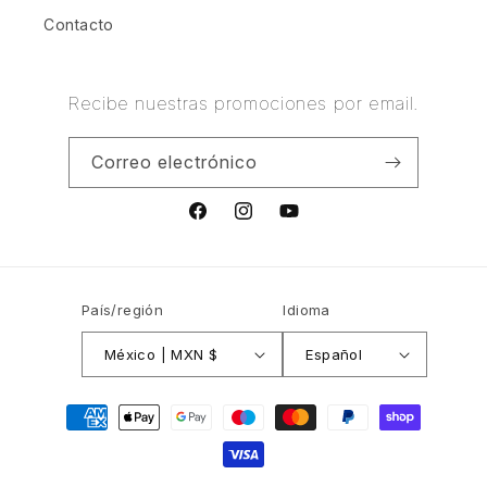
Contacto
Recibe nuestras promociones por email.
Correo electrónico
Facebook
Instagram
YouTube
País/región
Idioma
México | MXN $
Español
Formas
de
pago