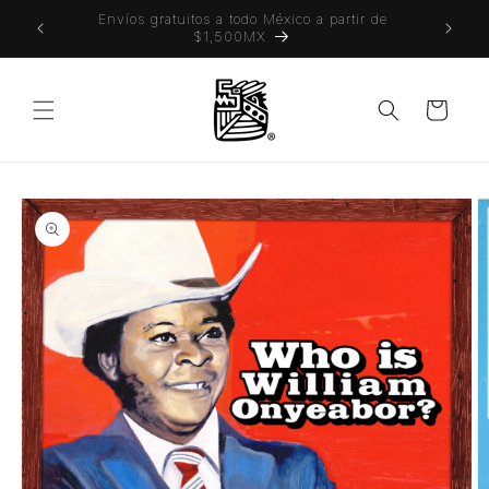
Ir
 también
Envíos gratuitos a todo México a partir de
directamente
$1,500MX
al contenido
Carrito
Ir
directamente
a la
información
del producto