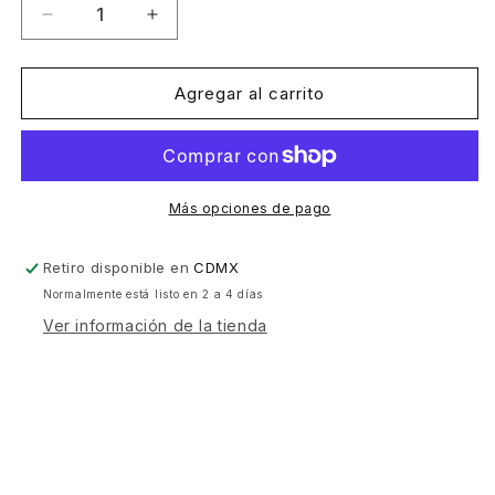
Reducir
Aumentar
cantidad
cantidad
para
para
World
World
Agregar al carrito
Psychedelic
Psychedelic
Classics
Classics
5:
5:
Who
Who
is
is
Más opciones de pago
William
William
Onyeabor?
Onyeabor?
Retiro disponible en
CDMX
(3LP)
(3LP)
Normalmente está listo en 2 a 4 días
[Luaka
[Luaka
Bop]
Bop]
Ver información de la tienda