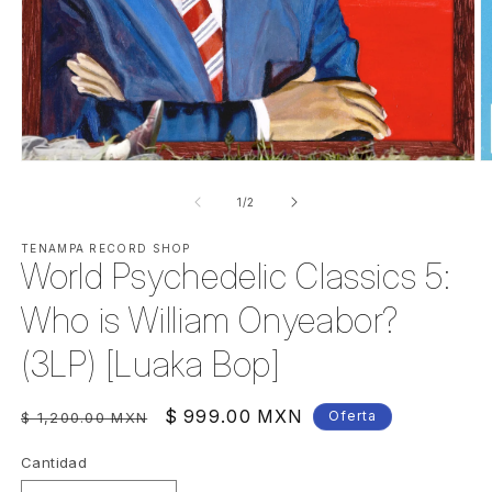
Abrir
Ab
elemento
e
multimedia
m
de
1
/
2
1
2
en
e
una
TENAMPA RECORD SHOP
u
World Psychedelic Classics 5:
ventana
v
modal
m
Who is William Onyeabor?
(3LP) [Luaka Bop]
Precio
Precio
$ 999.00 MXN
Oferta
$ 1,200.00 MXN
habitual
de
Cantidad
Cantidad
oferta