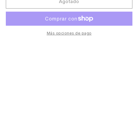
.VRIL
.VRIL
Agotado
-
-
Crystal
Crystal
Cell
Cell
Energy
Energy
[Kynant
[Kynant
Más opciones de pago
Records]
Records]