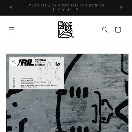
Ir
 también
Envíos gratuitos a todo México a partir de
directamente
$1,500MX
al contenido
Carrito
Ir
directamente
a la
información
del producto