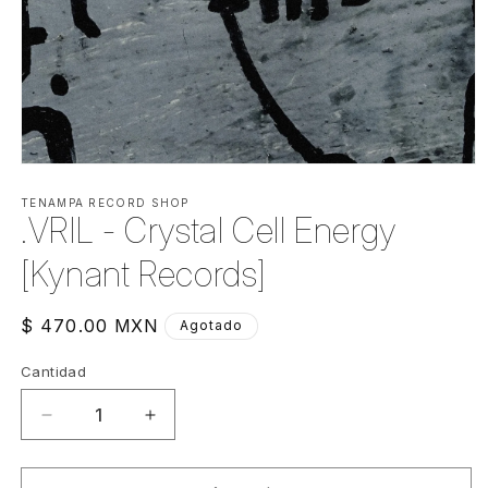
Abrir
elemento
multimedia
TENAMPA RECORD SHOP
.VRIL - Crystal Cell Energy
1
en
una
[Kynant Records]
ventana
modal
Precio
$ 470.00 MXN
Agotado
habitual
Cantidad
Cantidad
Reducir
Aumentar
cantidad
cantidad
para
para