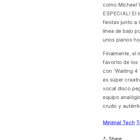
como Michael W
ESPECIAL! El t
fiestas junto a
línea de bajo p
unos pianos hou
Finalmente, el 
favorito de los
con ‘Waiting 4
es súper creati
vocal disco pe
equipo analógic
crudo y auténti
Minimal Tech
T
Share