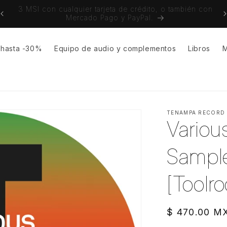
on
Envíos gratuitos a todo México a partir de $1,500MX
s hasta -30%
Equipo de audio y complementos
Libros
M
TENAMPA RECORD
Various
Sample
[Toolr
Precio
$ 470.00 M
habitual