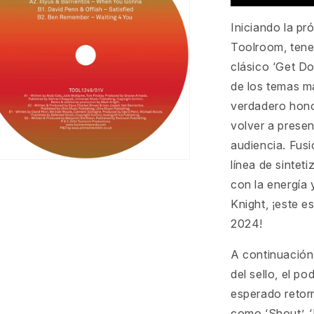
Iniciando la pr
Toolroom, tene
clásico ‘Get 
de los temas m
verdadero hono
volver a presen
audiencia. Fus
línea de sintet
ento
con la energía
imedia
Knight, ¡este e
2024!
ana
al
A continuación,
del sello, el p
esperado retor
como ‘Shout’, ‘