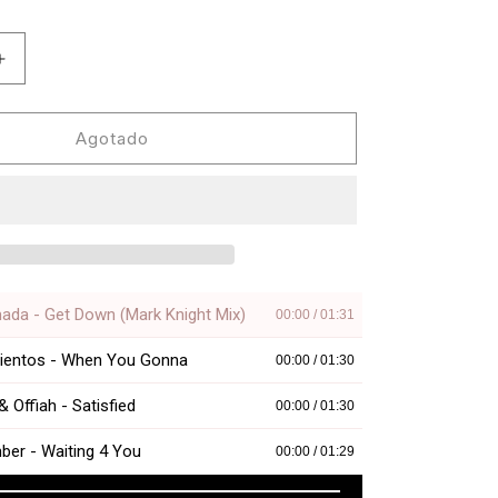
Aumentar
cantidad
para
Various
Agotado
Artists
-
Toolroom
Sampler
Vol.
13
[Toolroom]