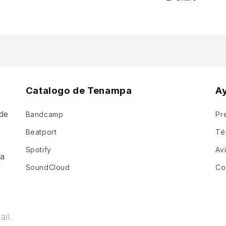
Catalogo de Tenampa
A
de
Bandcamp
Pr
a
Beatport
Té
Spotify
Av
ia
SoundCloud
Co
il.