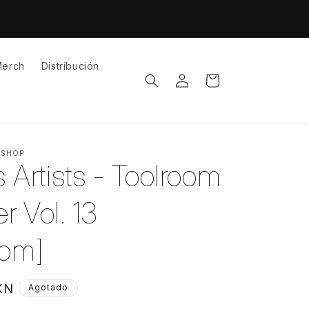
erch
Distribución
Iniciar
Carrito
sesión
 SHOP
 Artists - Toolroom
r Vol. 13
oom]
XN
Agotado