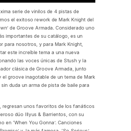
óxima serie de vinilos de 4 pistas de
mos el exitoso rework de Mark Knight del
Down’ de Groove Armada. Considerado uno
ás importantes de su catálogo, es un
r para nosotros, y para Mark Knight,
tar este increíble tema a una nueva
ionando las voces únicas de Stush y la
izador clásica de Groove Armada, junto
 y el groove inagotable de un tema de Mark
s sin duda un arma de pista de baile para
 regresan unos favoritos de los fanáticos
oderoso dúo Illyus & Barrientos, con su
no en ‘When You Gonna’. Canciones
Promise’ y, la más famosa, ‘So Serious’,