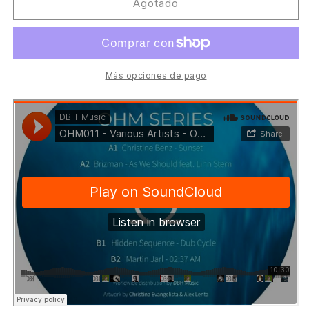
Various
Various
Agotado
Artists
Artists
-
-
Ohme
Ohme
Series
Series
#11
#11
Más opciones de pago
[OHM
[OHM
Series]
Series]