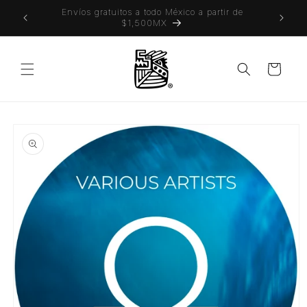
Ir
Envíos gratuitos a todo México a partir de
directamente
$1,500MX
al contenido
Carrito
Ir
directamente
a la
información
del producto