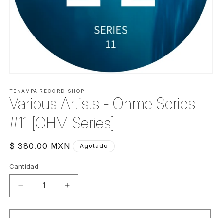
Abrir
elemento
multimedia
TENAMPA RECORD SHOP
Various Artists - Ohme Series
1
en
una
#11 [OHM Series]
ventana
modal
Precio
$ 380.00 MXN
Agotado
habitual
Cantidad
Cantidad
Reducir
Aumentar
cantidad
cantidad
para
para