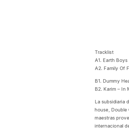
Tracklist
A1. Earth Boys
A2. Family Of F
B1. Dummy Head
B2. Karim – In
La subsidiaria 
house, Double 
maestras prove
internacional d