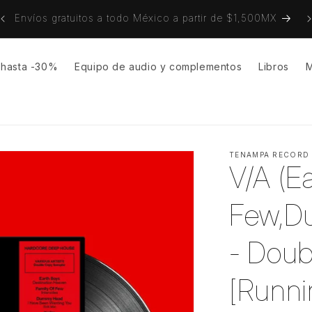
on
Envíos gratuitos a todo México a partir de $1,500MX
s hasta -30%
Equipo de audio y complementos
Libros
M
TENAMPA RECORD
V/A (E
Few,D
- Doub
[Runni