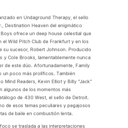
lanzado en Undaground Therapy, el sello
r., Destination Heaven del enigmático
 Boys ofrece un deep house celestial que
 el Wild Pitch Club de Frankfurt y en los
de su sucesor, Robert Johnson. Producido
s y Cole Brooks, lamentablemente nunca
er de este dúo. Afortunadamente, Family
o un poco más prolíficos. También
Mind Readers, Kevin Elliot y Billy “Jack”
on algunos de los momentos más
atálogo de 430 West, el sello de Detroit.
uno de esos temas peculiares y pegajosos
stas de baile en combustión lenta.
l foco se traslada a las interpretaciones