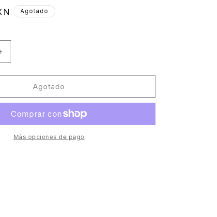
XN
Agotado
Aumentar
cantidad
para
V/A
Agotado
(Earth
y
Boys,Family
Of
y
Few,Dummy
)
Head,Karim)
Más opciones de pago
-
Double
Copy
Sampler
[Running
Back]