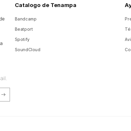
Catalogo de Tenampa
A
de
Bandcamp
Pr
a
Beatport
Té
Spotify
Av
ia
SoundCloud
Co
il.