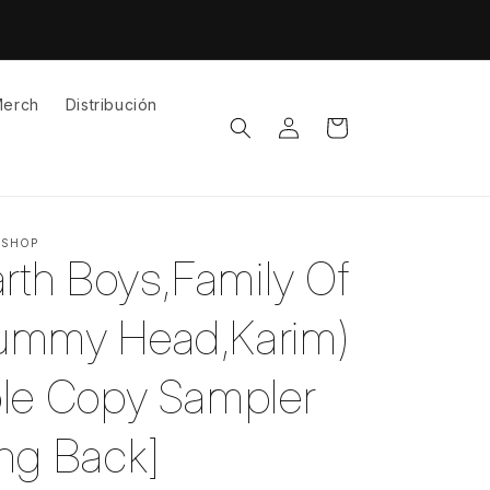
erch
Distribución
Iniciar
Carrito
sesión
 SHOP
arth Boys,Family Of
ummy Head,Karim)
le Copy Sampler
ng Back]