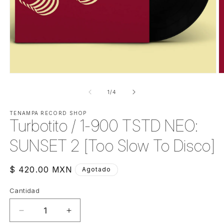
Abrir
Ab
elemento
e
multimedia
m
de
1
/
4
1
2
en
e
una
TENAMPA RECORD SHOP
u
Turbotito / 1-900 TSTD NEO:
ventana
v
modal
m
SUNSET 2 [Too Slow To Disco]
Precio
$ 420.00 MXN
Agotado
habitual
Cantidad
Cantidad
Reducir
Aumentar