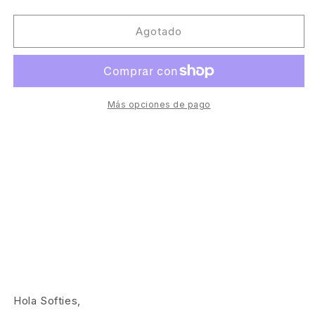
cantidad
cantidad
para
para
Turbotito
Turbotito
Agotado
/
/
1-
1-
900
900
TSTD
TSTD
NEO:
NEO:
Más opciones de pago
SUNSET
SUNSET
2
2
[Too
[Too
Slow
Slow
To
To
Disco]
Disco]
Hola Softies,