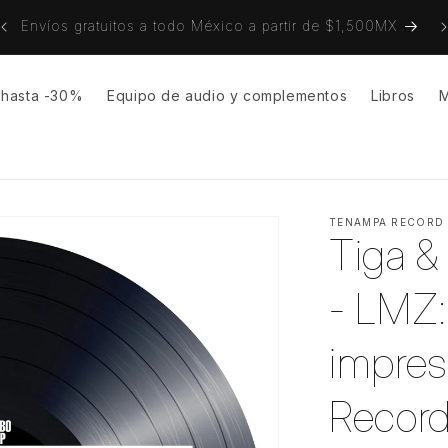
on
Envíos gratuitos a todo México a partir de $1,500MX
s hasta -30%
Equipo de audio y complementos
Libros
M
TENAMPA RECORD
Tiga 
- LMZ:
impres
Record