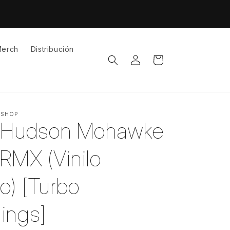
erch
Distribución
Iniciar
Carrito
sesión
 SHOP
& Hudson Mohawke
RMX (Vinilo
o) [Turbo
ings]