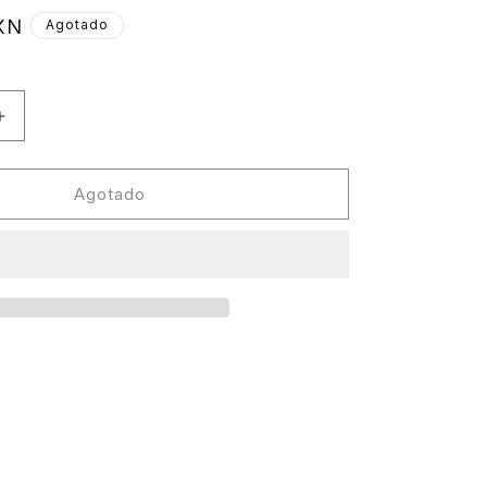
XN
Agotado
Aumentar
cantidad
para
Tiga
Agotado
&amp;
Hudson
Mohawke
-
LMZ:RMX
(Vinilo
impreso)
[Turbo
Recordings]