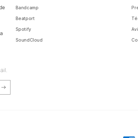
de
Bandcamp
Pr
a
Beatport
Té
Spotify
Av
ia
SoundCloud
Co
il.