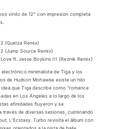
oso vinilo de 12" con impresion completa
s.
 2 (Quelza Remix)
 2 (Jump Source Remix)
 Love ft. Jesse Boykins III (Reznik Remix)
 electrónico minimalista de Tiga y los
mos de Hudson Mohawke existe un hilo
 idea que Tiga describe como “romance
adas en Los Ángeles a lo largo de los
stas afinidades fluyeron y se
a través de diversas sesiones, culminando
ut, L’Ecstasy. Turbo revisita el álbum con
mixes orientados a la pista de baile,