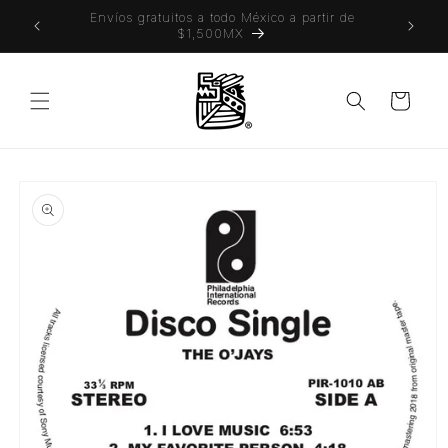
Ir
 también
Envíos gratuitos a todo México a partir de
directamente
$1,500MX
al contenido
Carrito
Ir
directamente
a la
información
del producto