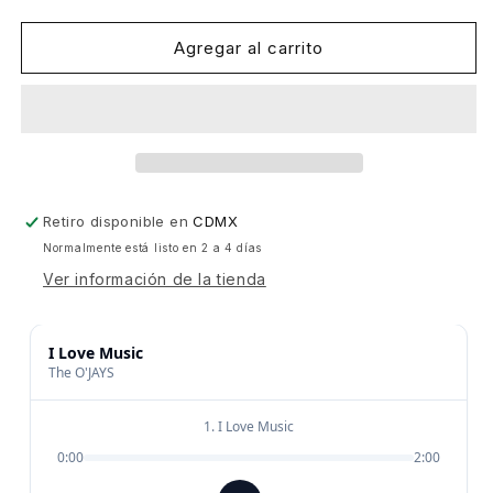
cantidad
cantidad
para
para
The
The
Agregar al carrito
O&#39;Jays
O&#39;Jays
-
-
I
I
Love
Love
Music
Music
[Philadelphia
[Philadelphia
International
International
Retiro disponible en
CDMX
Records]
Records]
Normalmente está listo en 2 a 4 días
Ver información de la tienda