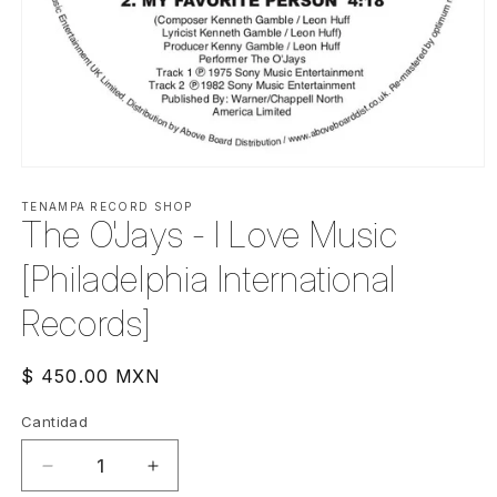
Abrir
elemento
multimedia
TENAMPA RECORD SHOP
The O'Jays - I Love Music
1
en
una
[Philadelphia International
ventana
modal
Records]
Precio
$ 450.00 MXN
habitual
Cantidad
Cantidad
Reducir
Aumentar