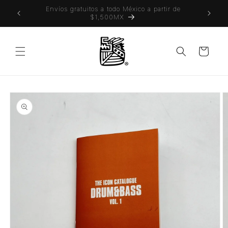
Ir
 también
Envíos gratuitos a todo México a partir de
directamente
$1,500MX
al contenido
Carrito
Ir
directamente
a la
información
del producto