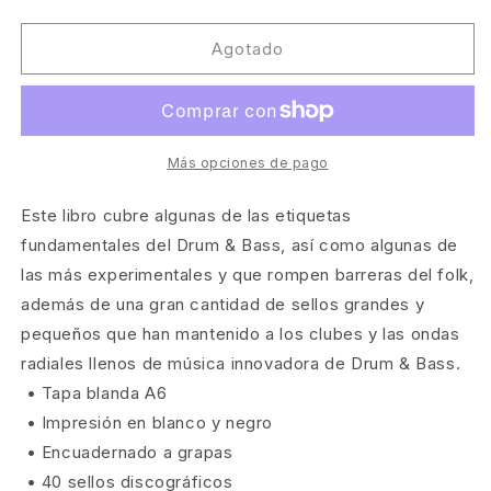
cantidad
cantidad
para
para
The
The
Agotado
Icon
Icon
Catalogue
Catalogue
Drum
Drum
&amp;
&amp;
Bass
Bass
Más opciones de pago
Vol.
Vol.
1
1
Este libro cubre algunas de las etiquetas
[Velocity
[Velocity
fundamentales del Drum & Bass, así como algunas de
Press]
Press]
las más experimentales y que rompen barreras del folk,
además de una gran cantidad de sellos grandes y
pequeños que han mantenido a los clubes y las ondas
radiales llenos de música innovadora de Drum & Bass.
• Tapa blanda A6
• Impresión en blanco y negro
• Encuadernado a grapas
• 40 sellos discográficos