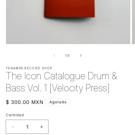
Abrir
Ab
elemento
e
multimedia
m
de
1
/
3
1
2
en
e
una
TENAMPA RECORD SHOP
u
The Icon Catalogue Drum &
ventana
v
modal
m
Bass Vol. 1 [Velocity Press]
Precio
$ 300.00 MXN
Agotado
habitual
Cantidad
Cantidad
Reducir
Aumentar