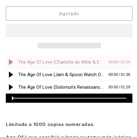
cantidad
cantidad
para
para
The
The
Agotado
Age
Age
Of
Of
Love
Love
(Solomun&#39;s
(Solomun&#39;s
Renaissance
Renaissance
Remix)
Remix)
(Picture
(Picture
Disc)
Disc)
Limitado a 1000 copias numeradas.