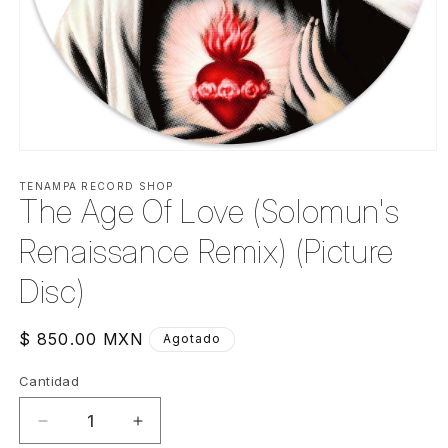
Abrir
elemento
multimedia
TENAMPA RECORD SHOP
The Age Of Love (Solomun's
1
en
una
Renaissance Remix) (Picture
ventana
modal
Disc)
Precio
$ 850.00 MXN
Agotado
habitual
Cantidad
Cantidad
Reducir
Aumentar