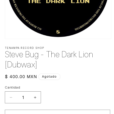
Abrir
elemento
multimedia
TENAMPA RECORD SHOP
Steve Bug - The Dark Lion
1
en
una
[Dubwax]
ventana
modal
Precio
$ 400.00 MXN
Agotado
habitual
Cantidad
Cantidad
Reducir
Aumentar
cantidad
cantidad
para
para