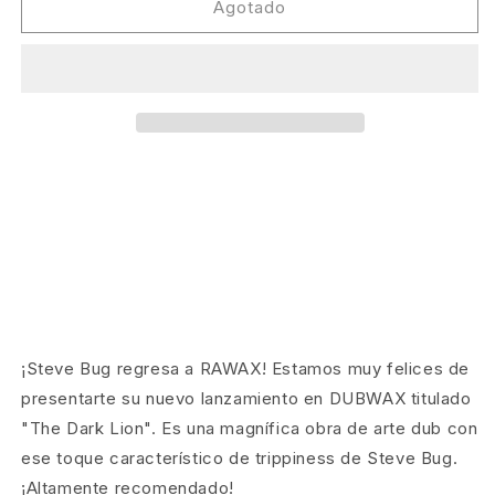
Steve
Steve
Agotado
Bug
Bug
-
-
The
The
Dark
Dark
Lion
Lion
[Dubwax]
[Dubwax]
¡Steve Bug regresa a RAWAX! Estamos muy felices de
presentarte su nuevo lanzamiento en DUBWAX titulado
"The Dark Lion". Es una magnífica obra de arte dub con
ese toque característico de trippiness de Steve Bug.
¡Altamente recomendado!