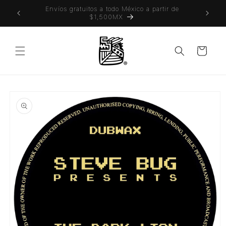
Ir
 también
Envíos gratuitos a todo México a partir de
directamente
$1,500MX
al contenido
Carrito
Ir
directamente
a la
información
del producto