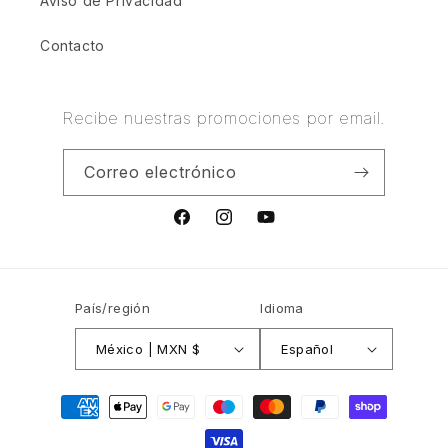
Aviso de Privacidad
Contacto
Recibe nuestras promociones por email.
Correo electrónico
Facebook
Instagram
YouTube
País/región
Idioma
México | MXN $
Español
Formas
de