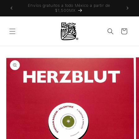
Ir
 también
Envíos gratuitos a todo México a partir de
directamente
$1,500MX
al contenido
Carrito
Ir
directamente
a la
información
del producto