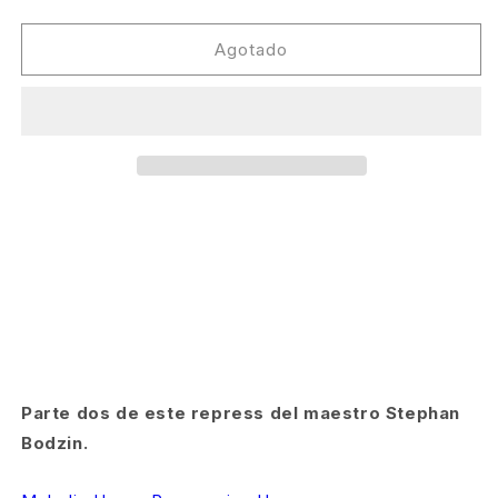
cantidad
cantidad
para
para
Stephan
Stephan
Agotado
Bodzin
Bodzin
-
-
Valentine
Valentine
[Herzblut]
[Herzblut]
Parte dos de este repress del maestro Stephan
Bodzin.