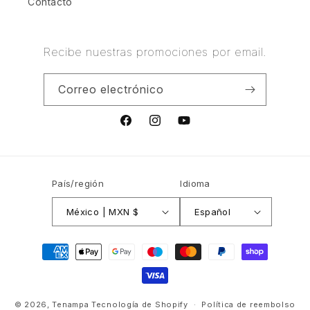
Contacto
Recibe nuestras promociones por email.
Correo electrónico
Facebook
Instagram
YouTube
País/región
Idioma
México | MXN $
Español
Formas
de
pago
© 2026,
Tenampa
Tecnología de Shopify
Política de reembolso