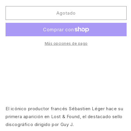
cantidad
cantidad
para
para
Sebastien
Sebastien
Agotado
Leger
Leger
-
-
Lanarka
Lanarka
[Lost
[Lost
&amp;
&amp;
Más opciones de pago
Found]
Found]
El icónico productor francés Sébastien Léger hace su
primera aparición en Lost & Found, el destacado sello
discográfico dirigido por Guy J.