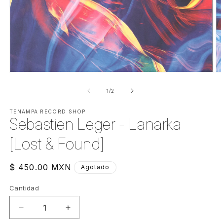
Abrir
Ab
elemento
e
multimedia
m
de
1
/
2
1
2
en
e
una
TENAMPA RECORD SHOP
u
Sebastien Leger - Lanarka
ventana
v
modal
m
[Lost & Found]
Precio
$ 450.00 MXN
Agotado
habitual
Cantidad
Cantidad
Reducir
Aumentar