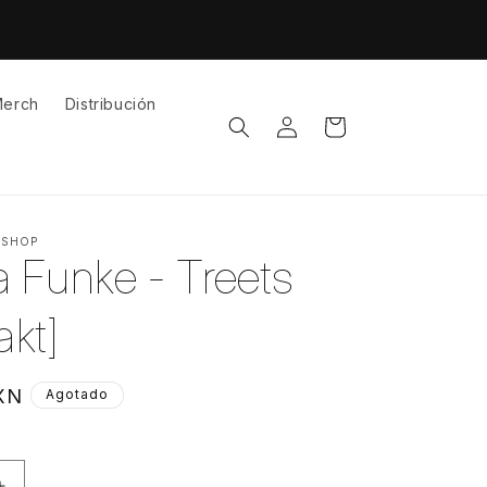
íos gratuitos a todo México a partir de $1,500MX
erch
Distribución
Iniciar
Carrito
sesión
 SHOP
 Funke - Treets
kt]
XN
Agotado