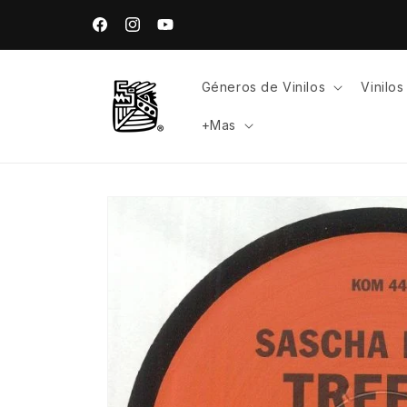
Ir
directamente
Facebook
Instagram
YouTube
al contenido
Géneros de Vinilos
Vinilo
+Mas
Ir
directamente
a la
información
del producto