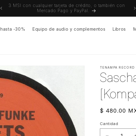
3 MSI con cualquier tarjeta de crédito, o también con
Env
Mercado Pago y PayPal.
s hasta -30%
Equipo de audio y complementos
Libros
M
TENAMPA RECORD
Sascha
[Kompa
Precio
$ 480.00 M
habitual
Cantidad
Cantidad