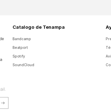
Catalogo de Tenampa
A
de
Bandcamp
Pr
a
Beatport
Té
Spotify
Av
ia
SoundCloud
Co
il.