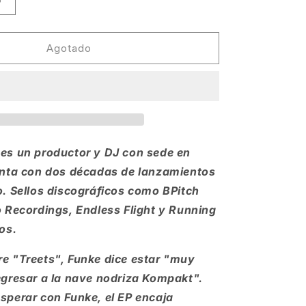
Aumentar
cantidad
para
Sascha
Agotado
Funke
-
Treets
[Kompakt]
es un productor y DJ con sede en
enta con dos décadas de lanzamientos
o. Sellos discográficos como BPitch
o Recordings, Endless Flight y Running
os.
e "Treets", Funke dice estar "muy
egresar a la nave nodriza Kompakt".
sperar con Funke, el EP encaja