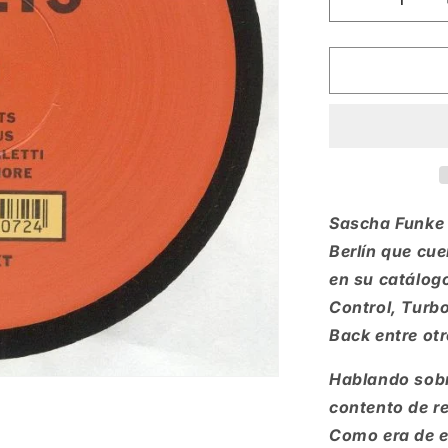
Reducir
cantidad
para
Sascha
Funke
-
Treets
[Kompakt]
Sascha Funke 
Berlín que cu
en su catálog
Control, Turb
Back entre otr
Hablando sobr
contento de r
Como era de e