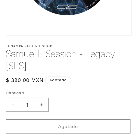
Abrir
elemento
multimedia
TENAMPA RECORD SHOP
Samuel L Session - Legacy
1
en
una
[SLS]
ventana
modal
Precio
$ 380.00 MXN
Agotado
habitual
Cantidad
Cantidad
Reducir
Aumentar
cantidad
cantidad
para
para
Samuel
Samuel
Agotado
L
L