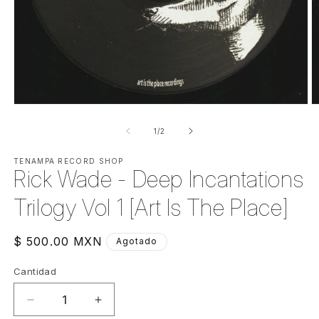
Abrir
Ab
elemento
e
multimedia
m
de
1
/
2
1
2
en
e
una
TENAMPA RECORD SHOP
u
Rick Wade - Deep Incantations
ventana
v
modal
m
Trilogy Vol 1 [Art Is The Place]
Precio
$ 500.00 MXN
Agotado
habitual
Cantidad
Cantidad
Reducir
Aumentar