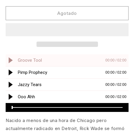
cantidad
cantidad
para
para
Rick
Rick
Agotado
Wade
Wade
-
-
Deep
Deep
Incantations
Incantations
Trilogy
Trilogy
Vol
Vol
1
1
[Art
[Art
Is
Is
The
The
Place]
Place]
Nacido a menos de una hora de Chicago pero
actualmente radicado en Detroit, Rick Wade se formó