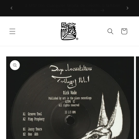
Ir
Envíos gratuitos a todo México a partir de
directamente
$1,500MX
al contenido
Carrito
Ir
directamente
a la
información
del producto