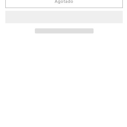
Rahaan
Rahaan
Agotado
-
-
NeighbourSoul
NeighbourSoul
Edits
Edits
Vol.6
Vol.6
[NeighbourSoul
[NeighbourSoul
Rhythms]
Rhythms]