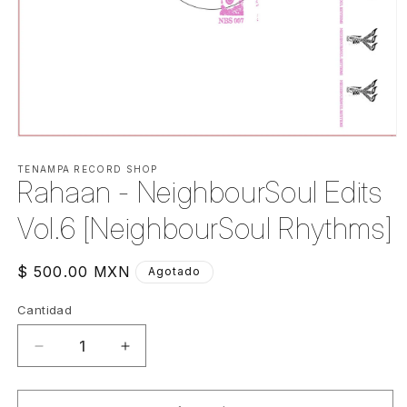
Abrir
elemento
multimedia
TENAMPA RECORD SHOP
Rahaan - NeighbourSoul Edits
1
en
una
Vol.6 [NeighbourSoul Rhythms]
ventana
modal
Precio
$ 500.00 MXN
Agotado
habitual
Cantidad
Cantidad
Reducir
Aumentar
cantidad
cantidad
para
para