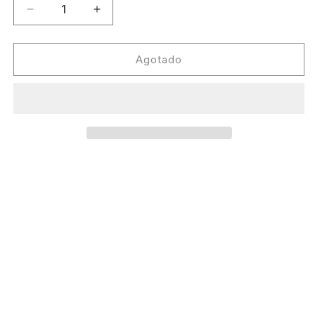
Reducir
Aumentar
cantidad
cantidad
para
para
Radio
Radio
Agotado
Slave
Slave
feat.
feat.
Cagedbaby
Cagedbaby
-
-
Amnesia
Amnesia
(Lindstrøm
(Lindstrøm
Remixes)
Remixes)
[Rekids]
[Rekids]