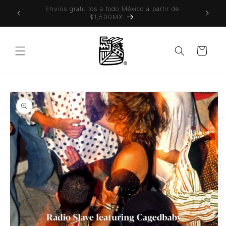
Ir
 también
Envíos gratuitos a todo México a partir de
directamente
$1,500MX
al contenido
Carrito
Ir
directamente
a la
información
del producto