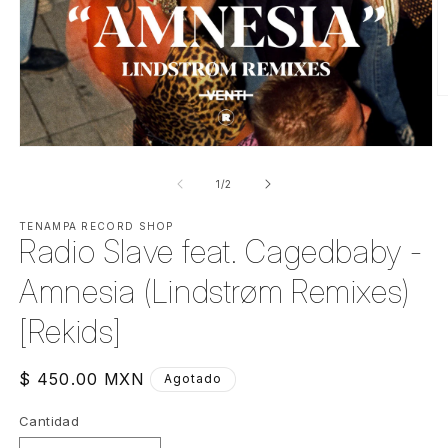
Ab
e
m
2
Abrir
e
elemento
u
multimedia
de
1
/
2
v
1
m
en
una
TENAMPA RECORD SHOP
Radio Slave feat. Cagedbaby -
ventana
modal
Amnesia (Lindstrøm Remixes)
[Rekids]
Precio
$ 450.00 MXN
Agotado
habitual
Cantidad
Cantidad