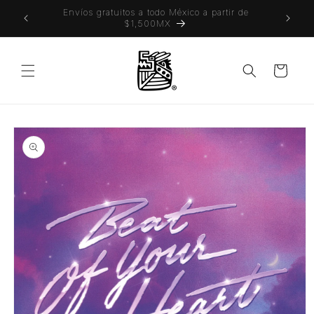
Ir
 también
Envíos gratuitos a todo México a partir de
directamente
$1,500MX
al contenido
Carrito
Ir
directamente
a la
información
del producto