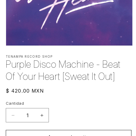
Abrir
elemento
multimedia
TENAMPA RECORD SHOP
Purple Disco Machine - Beat
1
en
una
Of Your Heart [Sweat It Out]
ventana
modal
Precio
$ 420.00 MXN
habitual
Cantidad
Cantidad
Reducir
Aumentar
cantidad
cantidad
para
para