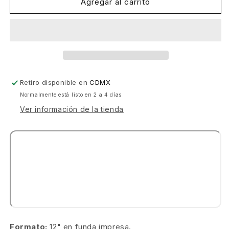
Purple
Purple
Agregar al carrito
Disco
Disco
Machine
Machine
-
-
Beat
Beat
Of
Of
Your
Your
Heart
Heart
Retiro disponible en
CDMX
[Sweat
[Sweat
Normalmente está listo en 2 a 4 días
It
It
Out]
Out]
Ver información de la tienda
Formato:
12" en funda impresa.