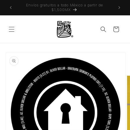
Ir
 también
Envíos gratuitos a todo México a partir de
directamente
$1,500MX
al contenido
Carrito
Ir
directamente
a la
información
del producto