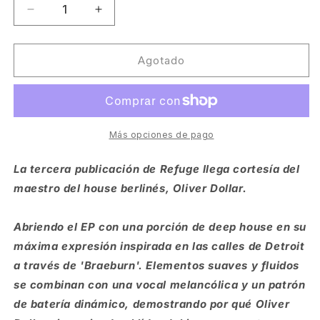
Reducir
Aumentar
cantidad
cantidad
para
para
Oliver
Oliver
Agotado
Dollar
Dollar
-
-
Braeburn
Braeburn
EP
EP
feat.
feat.
Más opciones de pago
Brillstein
Brillstein
&amp;
&amp;
La tercera publicación de Refuge llega cortesía del
Demuir
Demuir
maestro del house berlinés, Oliver Dollar.
[Refuge
[Refuge
Recordings]
Recordings]
Abriendo el EP con una porción de deep house en su
máxima expresión inspirada en las calles de Detroit
a través de 'Braeburn'. Elementos suaves y fluidos
se combinan con una vocal melancólica y un patrón
de batería dinámico, demostrando por qué Oliver