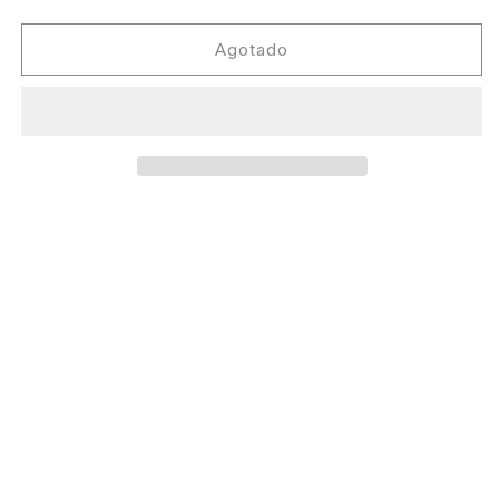
cantidad
cantidad
para
para
Ø
Ø
Agotado
[Phase]
[Phase]
-
-
Guesswork
Guesswork
EP
EP
[Modwerks]
[Modwerks]