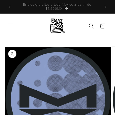
Ir
 también
Envíos gratuitos a todo México a partir de
directamente
$1,500MX
al contenido
Carrito
Ir
directamente
a la
información
del producto