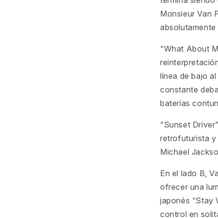
termina siendo 
Monsieur Van P
absolutamente i
“What About Me
reinterpretació
línea de bajo a
constante deba
baterías contu
“Sunset Driver
retrofuturista
Michael Jackso
En el lado B, 
ofrecer una lum
japonés “Stay 
control en soli