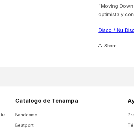
“Moving Down th
optimista y con
Disco / Nu Dis
Share
Catalogo de Tenampa
A
de
Bandcamp
Pr
a
Beatport
Té