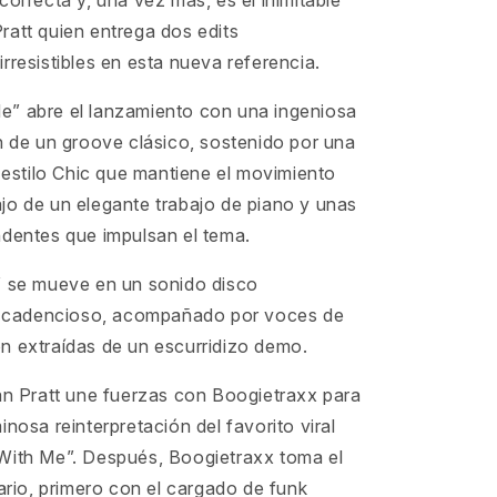
correcta y, una vez más, es el inimitable
ratt quien entrega dos edits
rresistibles en esta nueva referencia.
” abre el lanzamiento con una ingeniosa
n de un groove clásico, sostenido por una
l estilo Chic que mantiene el movimiento
jo de un elegante trabajo de piano y unas
ndentes que impulsan el tema.
” se mueve en un sonido disco
 y cadencioso, acompañado por voces de
n extraídas de un escurridizo demo.
Van Pratt une fuerzas con Boogietraxx para
inosa reinterpretación del favorito viral
With Me”. Después, Boogietraxx toma el
tario, primero con el cargado de funk