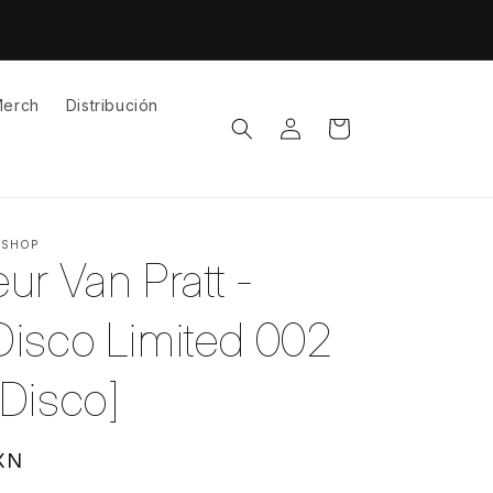
erch
Distribución
Iniciar
Carrito
sesión
 SHOP
ur Van Pratt -
 Disco Limited 002
l Disco]
XN