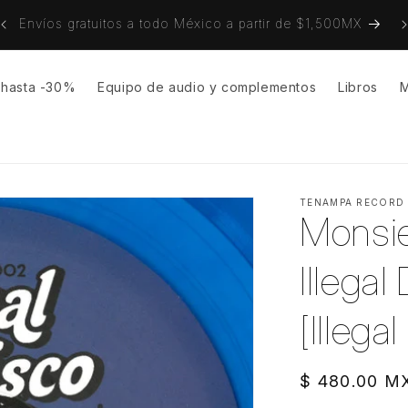
on
Envíos gratuitos a todo México a partir de $1,500MX
s hasta -30%
Equipo de audio y complementos
Libros
M
TENAMPA RECORD
Monsie
Illegal
[Illega
Precio
$ 480.00 M
habitual