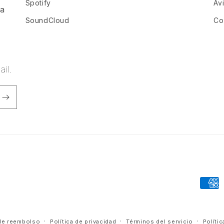
Spotify
Av
ia
SoundCloud
Co
il.
Forma
de
pago
 de reembolso
Política de privacidad
Términos del servicio
Políti