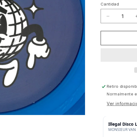
Cantidad
Cantidad
Reducir
cantidad
para
Monsieur
Van
Pratt
-
Illegal
Disco
Limited
002
Retiro disponi
[Illegal
Normalmente es
Disco]
Ver informaci