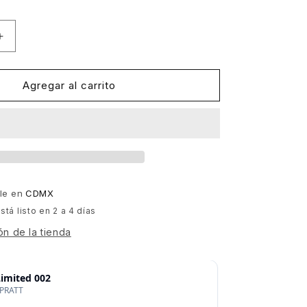
Aumentar
cantidad
para
Monsieur
Agregar al carrito
Van
Pratt
-
Illegal
Disco
Limited
002
ble en
CDMX
[Illegal
tá listo en 2 a 4 días
Disco]
ón de la tienda