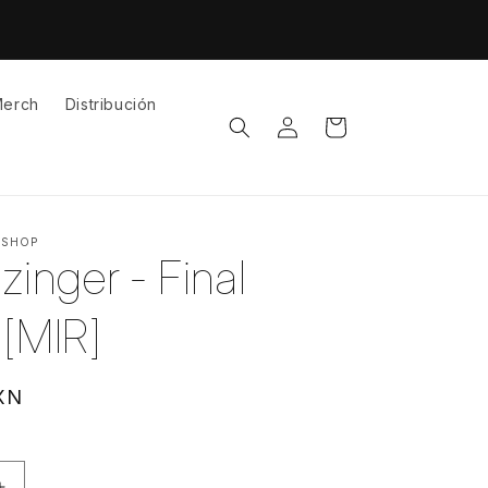
erch
Distribución
Iniciar
Carrito
sesión
 SHOP
zinger - Final
 [MIR]
XN