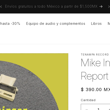
on
Envíos gratuitos a todo México a partir de $1,500MX
s hasta -30%
Equipo de audio y complementos
Libros
M
TENAMPA RECORD
Mike In
Report
Precio
$ 390.00 M
habitual
Cantidad
Cantidad