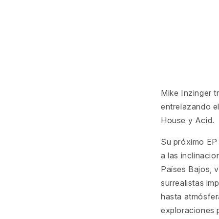
Mike Inzinger 
entrelazando e
House y Acid.
Su próximo EP 
a las inclinaci
Países Bajos, v
surrealistas i
hasta atmósfer
exploraciones p