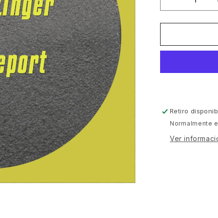
Reducir
cantidad
para
Mike
Inzinger
-
Final
Report
[MIR]
Retiro disponi
Normalmente es
Ver informaci