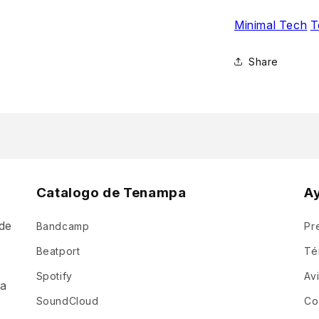
Minimal Tech
T
Share
Catalogo de Tenampa
A
de
Bandcamp
Pr
a
Beatport
Té
Spotify
Av
ia
SoundCloud
Co