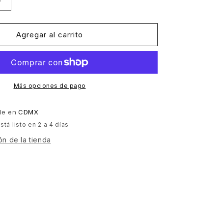
Aumentar
cantidad
para
Mike
Agregar al carrito
Inzinger
-
Final
Report
[MIR]
Más opciones de pago
ble en
CDMX
tá listo en 2 a 4 días
ón de la tienda