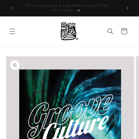
Ir
 también
Envíos gratuitos a todo México a partir de
directamente
$1,500MX
al contenido
Carrito
Ir
directamente
a la
información
del producto