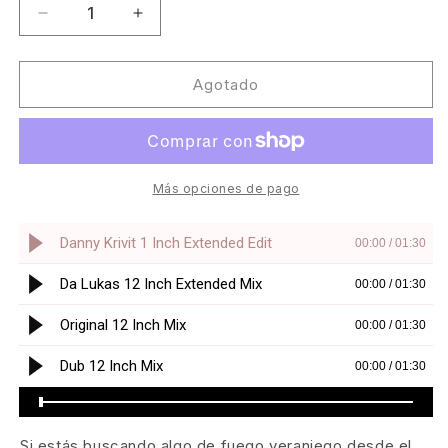
Reducir
Aumentar
cantidad
cantidad
para
para
Micky
Micky
Agotado
More
More
&amp;
&amp;
Andy
Andy
Tee
Tee
Feat.
Feat.
Más opciones de pago
Angela
Angela
Johnson
Johnson
-
-
Is
Is
It
It
Love
Love
You’re
You’re
After
After
[Groove
[Groove
Culture]
Culture]
Si estás buscando algo de fuego veraniego desde el