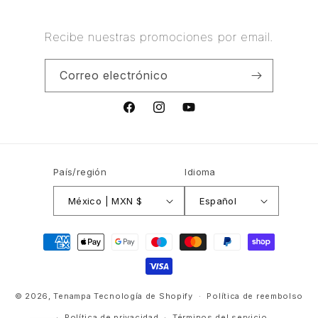
Recibe nuestras promociones por email.
Correo electrónico
Facebook
Instagram
YouTube
País/región
Idioma
México | MXN $
Español
Formas
de
pago
© 2026,
Tenampa
Tecnología de Shopify
Política de reembolso
Política de privacidad
Términos del servicio