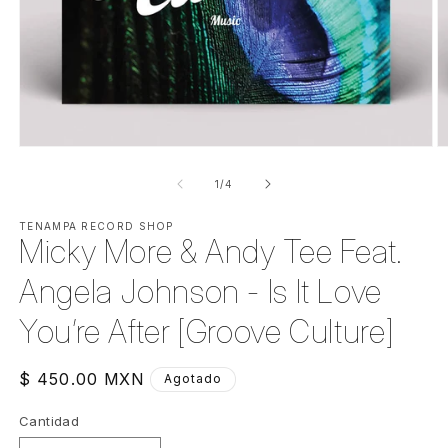
Abrir
Ab
elemento
e
multimedia
m
de
1
/
4
1
2
en
e
una
TENAMPA RECORD SHOP
u
Micky More & Andy Tee Feat.
ventana
v
modal
m
Angela Johnson - Is It Love
You’re After [Groove Culture]
Precio
$ 450.00 MXN
Agotado
habitual
Cantidad
Cantidad