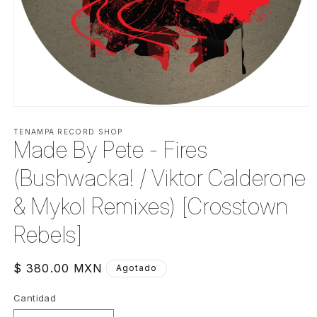
Abrir
elemento
multimedia
TENAMPA RECORD SHOP
Made By Pete - Fires
1
en
una
(Bushwacka! / Viktor Calderone
ventana
modal
& Mykol Remixes) [Crosstown
Rebels]
Precio
$ 380.00 MXN
Agotado
habitual
Cantidad
Cantidad