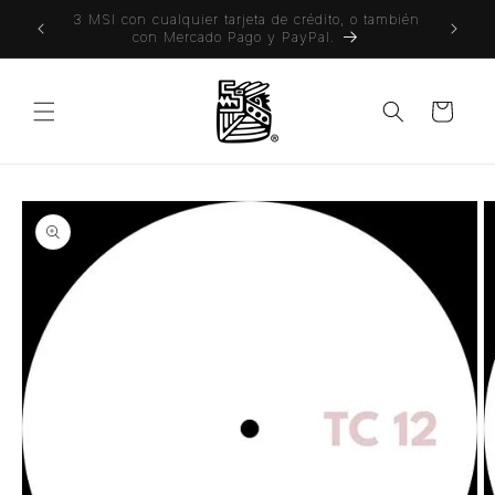
Ir
 o también
directamente
al contenido
Carrito
Ir
directamente
a la
información
del producto