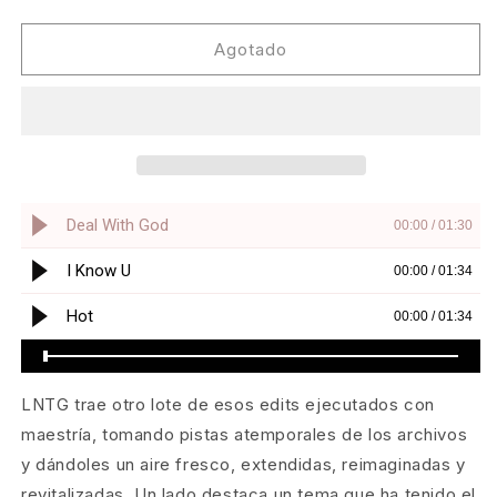
cantidad
cantidad
para
para
Late
Late
Agotado
Nite
Nite
Tuff
Tuff
Guy
Guy
-
-
Tuff
Tuff
Cut
Cut
#12
#12
[Tuff
[Tuff
Cut]
Cut]
LNTG trae otro lote de esos edits ejecutados con
maestría, tomando pistas atemporales de los archivos
y dándoles un aire fresco, extendidas, reimaginadas y
revitalizadas. Un lado destaca un tema que ha tenido el