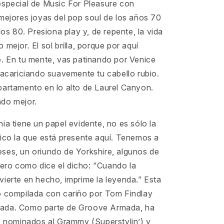
especial de Music For Pleasure con
mejores joyas del pop soul de los años 70
los 80. Presiona play y, de repente, la vida
 mejor. El sol brilla, porque por aquí
e. En tu mente, vas patinando por Venice
 acariciando suavemente tu cabello rubio.
partamento en lo alto de Laurel Canyon.
do mejor.
ia tiene un papel evidente, no es sólo la
fico la que está presente aquí. Tenemos a
ses, un oriundo de Yorkshire, algunos de
ro como dice el dicho: “Cuando la
ierte en hecho, imprime la leyenda.” Esta
o compilada con cariño por Tom Findlay
ada. Como parte de Groove Armada, ha
os nominados al Grammy (Superstylin’) y