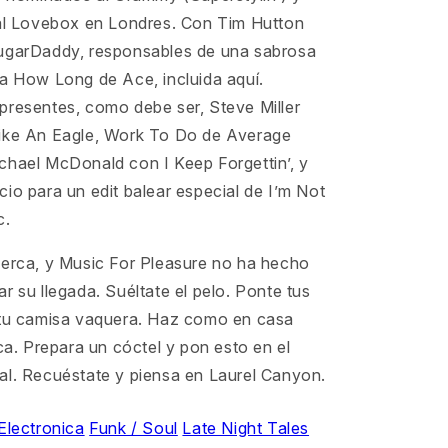
val Lovebox en Londres. Con Tim Hutton
ugarDaddy, responsables de una sabrosa
ma How Long de Ace, incluida aquí.
presentes, como debe ser, Steve Miller
ike An Eagle, Work To Do de Average
chael McDonald con I Keep Forgettin’, y
io para un edit balear especial de I’m Not
c.
cerca, y Music For Pleasure no ha hecho
r su llegada. Suéltate el pelo. Ponte tus
 tu camisa vaquera. Haz como en casa
rca. Prepara un cóctel y pon esto en el
al. Recuéstate y piensa en Laurel Canyon.
Electronica
Funk / Soul
Late Night Tales