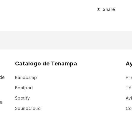
Share
Catalogo de Tenampa
A
de
Bandcamp
Pr
a
Beatport
Té
Spotify
Av
ia
SoundCloud
Co