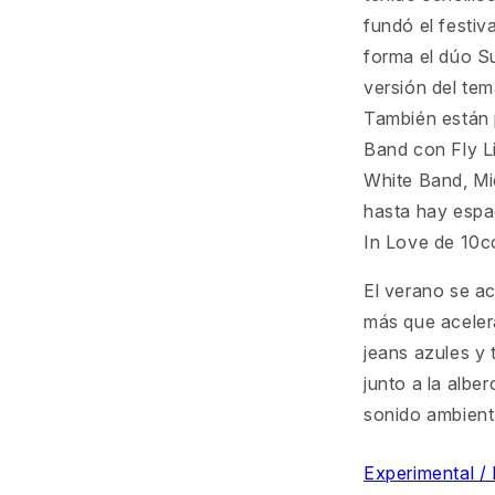
fundó el festi
forma el dúo S
versión del te
También están 
Band con Fly L
White Band, Mi
hasta hay espac
In Love de 10c
El verano se a
más que acelera
jeans azules y
junto a la albe
sonido ambient
Experimental / 