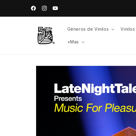
Ir
directamente
Facebook
Instagram
YouTube
al contenido
Géneros de Vinilos
Vinilo
+Mas
Ir
directamente
a la
información
del producto