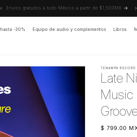
3 MSI con cualquier tarjeta de crédito, o también con
Mercado Pago y PayPal.
s hasta -30%
Equipo de audio y complementos
Libros
M
TENAMPA RECORD
Late N
Music 
Groove
Precio
$ 799.00 M
habitual