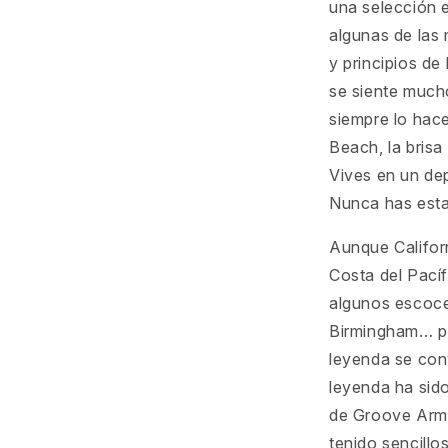
una selección 
algunas de las 
y principios de 
se siente mucho
siempre lo hac
Beach, la brisa
Vives en un de
Nunca has esta
Aunque Californ
Costa del Pací
algunos escoce
Birmingham… pe
leyenda se conv
leyenda ha sid
de Groove Arm
tenido sencill