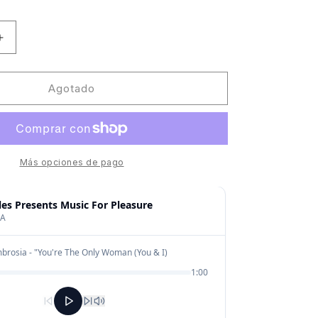
Aumentar
cantidad
para
Late
Agotado
Night
Tales
presents
Music
For
Más opciones de pago
Pleasure
by
Groove
Armada
(2LP)