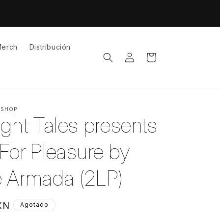
erch
Distribución
Iniciar
Carrito
sesión
 SHOP
ight Tales presents
For Pleasure by
 Armada (2LP)
XN
Agotado