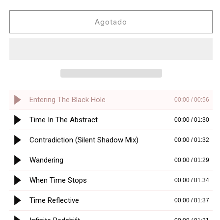
cantidad
cantidad
para
para
Jeff
Jeff
Agotado
Mills
Mills
-
-
The
The
Trip
Trip
(2LP)
(2LP)
[Axis
[Axis
Records]
Records]