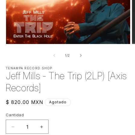
Abrir
Ab
elemento
e
multimedia
m
de
1
/
2
1
2
en
e
una
TENAMPA RECORD SHOP
u
Jeff Mills - The Trip (2LP) [Axis
ventana
v
modal
m
Records]
Precio
$ 820.00 MXN
Agotado
habitual
Cantidad
Cantidad
Reducir
Aumentar