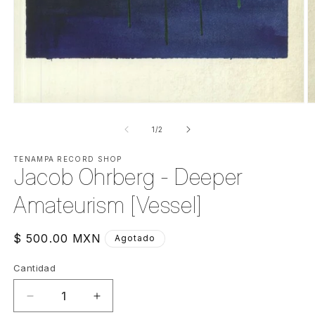
Abrir
Ab
elemento
e
multimedia
m
de
1
/
2
1
2
en
e
una
TENAMPA RECORD SHOP
u
Jacob Ohrberg - Deeper
ventana
v
modal
m
Amateurism [Vessel]
Precio
$ 500.00 MXN
Agotado
habitual
Cantidad
Cantidad
Reducir
Aumentar