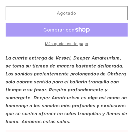
cantidad
cantidad
para
para
Jacob
Jacob
Agotado
Ohrberg
Ohrberg
-
-
Deeper
Deeper
Amateurism
Amateurism
[Vessel]
[Vessel]
Más opciones de pago
La cuarta entrega de Vessel, Deeper Amateurism,
se toma su tiempo de manera bastante deliberada.
Los sonidos pacientemente prolongados de Ohrberg
solo cobran sentido para el bailarín tranquilo con
tiempo a su favor. Respira profundamente y
sumérgete. Deeper Amateurism es algo así como un
homenaje a los sonidos más profundos y exclusivos
que se suelen ofrecer en salas tranquilas y llenas de
humo. Amamos estas salas.