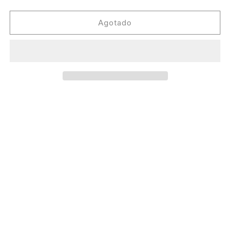
cantidad
cantidad
para
para
Ignez
Ignez
Agotado
-
-
SMV010
SMV010
[Somov
[Somov
Records]
Records]