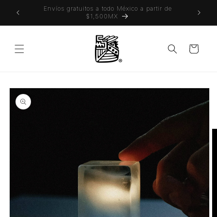
Ir
 también
Envíos gratuitos a todo México a partir de
directamente
$1,500MX
al contenido
Carrito
Ir
directamente
a la
información
del producto