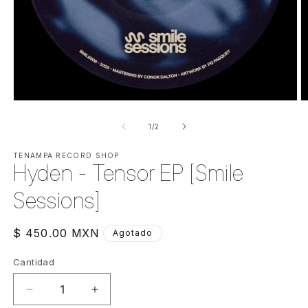
Abrir
Ab
elemento
e
multimedia
m
de
1
/
2
1
2
en
e
una
TENAMPA RECORD SHOP
u
Hyden - Tensor EP [Smile
ventana
v
modal
m
Sessions]
Precio
$ 450.00 MXN
Agotado
habitual
Cantidad
Cantidad
Reducir
Aumentar