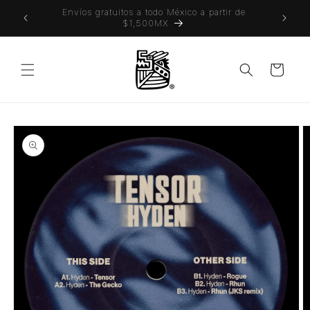
Ir
 también
Envíos gratuitos a todo México a partir de
directamente
$1,500MX
al contenido
Carrito
Ir
directamente
a la
información
del producto