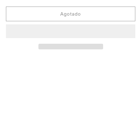
cantidad
cantidad
para
para
Hyden
Hyden
Agotado
-
-
Tensor
Tensor
EP
EP
[Smile
[Smile
Sessions]
Sessions]