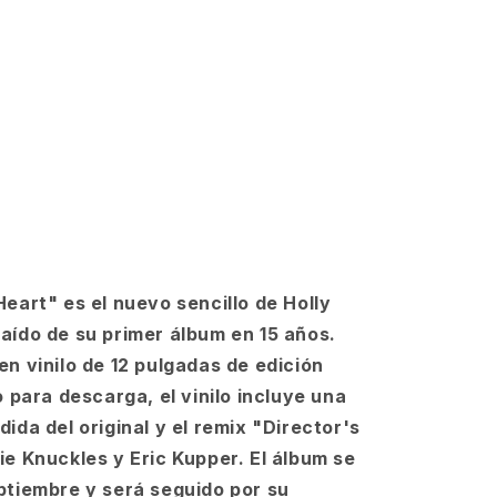
9;s
Director&#39;s
Cut
Signature
Mix)
Heart" es el nuevo sencillo de Holly
aído de su primer álbum en 15 años.
en vinilo de 12 pulgadas de edición
o para descarga, el vinilo incluye una
ida del original y el remix "Director's
ie Knuckles y Eric Kupper. El álbum se
ptiembre y será seguido por su