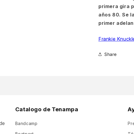
primera gira p
años 80. Se l
primer adelan
Frankie Knuckl
Share
Catalogo de Tenampa
A
de
Bandcamp
Pr
a
Beatport
Té