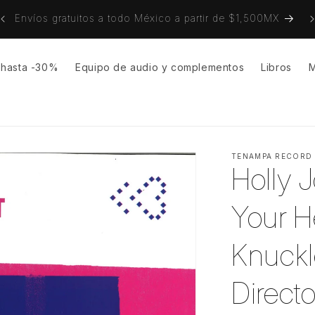
on
Envíos gratuitos a todo México a partir de $1,500MX
s hasta -30%
Equipo de audio y complementos
Libros
M
TENAMPA RECORD
Holly 
Your H
Knuckl
Directo