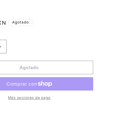
XN
Agotado
Aumentar
cantidad
para
Holly
Agotado
Johnson
-
Follow
Your
Heart
Más opciones de pago
(Fankie
Knuckles
&amp;
Eric
Kupper