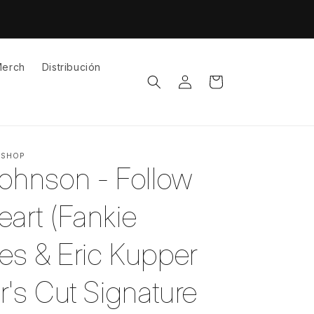
erch
Distribución
Iniciar
Carrito
sesión
 SHOP
Johnson - Follow
eart (Fankie
es & Eric Kupper
r's Cut Signature