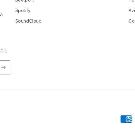
Spotify
Av
ia
SoundCloud
Co
il.
Forma
de