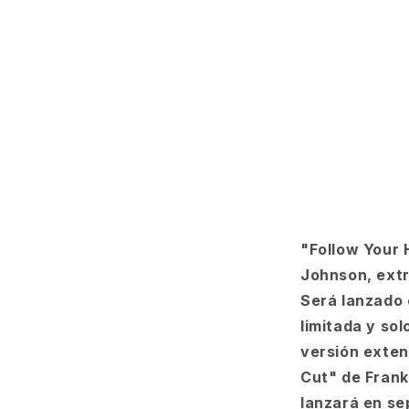
Director&#3
Cut
Signature
Mix)
"Follow Your 
Johnson, extr
Será lanzado 
limitada y sol
versión extend
Cut" de Frank
lanzará en se