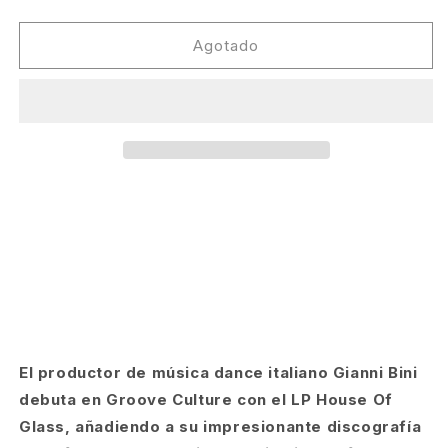
cantidad
cantidad
para
para
Gianni
Gianni
Agotado
Bini
Bini
-
-
The
The
House
House
Of
Of
Glass
Glass
(2LP)
(2LP)
[Groove
[Groove
Culture]
Culture]
El productor de música dance italiano Gianni Bini
debuta en Groove Culture con el LP House Of
Glass, añadiendo a su impresionante discografía