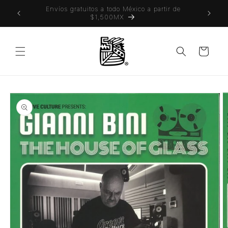
Ir
 también
Envíos gratuitos a todo México a partir de
directamente
$1,500MX
al contenido
Carrito
Ir
directamente
a la
información
del producto