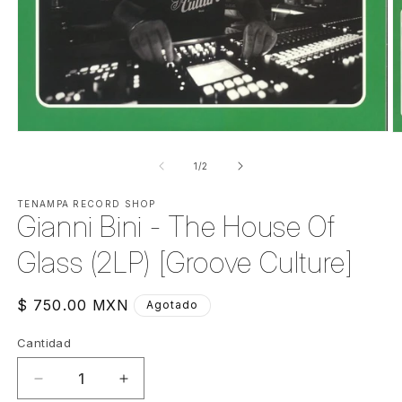
Abrir
Ab
elemento
e
multimedia
m
de
1
/
2
1
2
en
e
una
TENAMPA RECORD SHOP
u
Gianni Bini - The House Of
ventana
v
modal
m
Glass (2LP) [Groove Culture]
Precio
$ 750.00 MXN
Agotado
habitual
Cantidad
Cantidad
Reducir
Aumentar