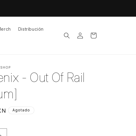
erch
Distribución
Iniciar
Carrito
sesión
 SHOP
nix - Out Of Rail
lum]
XN
Agotado