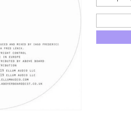
Reducir
cantidad
para
Fred
Lenix
-
Out
Of
Rail
EP
[Ellum]