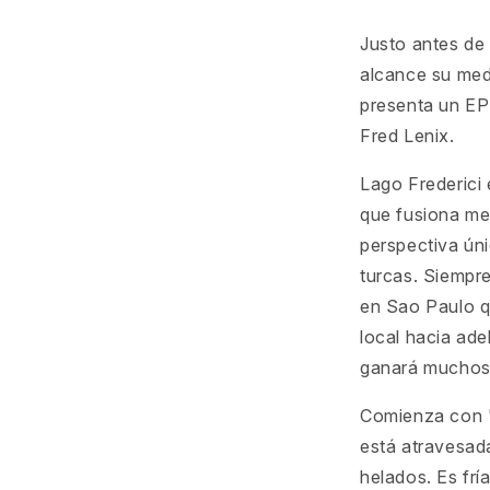
Justo antes de
alcance su medi
presenta un EP
Fred Lenix.
Lago Frederici 
que fusiona me
perspectiva úni
turcas. Siempr
en Sao Paulo q
local hacia ad
ganará muchos
Comienza con 'T
está atravesada
helados. Es frí