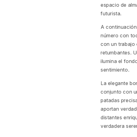
espacio de alm
futurista.
A continuación
número con toq
con un trabajo 
retumbantes. U
ilumina el fond
sentimiento.
La elegante bom
conjunto con u
patadas precisa
aportan verdade
distantes enri
verdadera sere