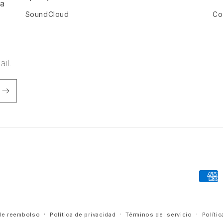
ia
SoundCloud
Co
il.
Forma
de
pago
 de reembolso
Política de privacidad
Términos del servicio
Políti