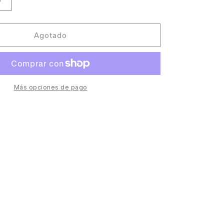
Aumentar
cantidad
para
Fred
Agotado
Lenix
-
Out
Of
Rail
Más opciones de pago
EP
[Ellum]