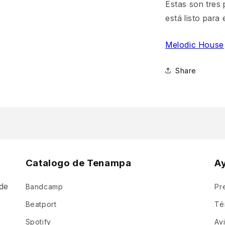
Estas son tres 
está listo para 
Melodic House
Share
Catalogo de Tenampa
A
de
Bandcamp
Pr
a
Beatport
Té
Spotify
Av