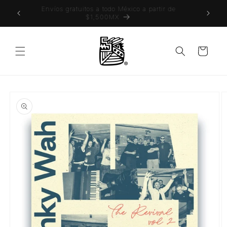
Ir
 también
Envíos gratuitos a todo México a partir de
directamente
$1,500MX
al contenido
Carrito
Ir
directamente
a la
información
del producto