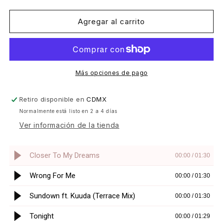
cantidad
cantidad
para
para
Franky
Franky
Agregar al carrito
Wah
Wah
-
-
The
The
Revival,
Revival,
Vol.
Vol.
Más opciones de pago
2
2
[Shen
[Shen
Retiro disponible en
CDMX
Recordings]
Recordings]
Normalmente está listo en 2 a 4 días
Ver información de la tienda