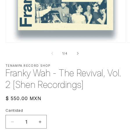
Abrir
Ab
elemento
e
multimedia
m
de
1
/
4
1
2
en
e
una
TENAMPA RECORD SHOP
u
Franky Wah - The Revival, Vol.
ventana
v
modal
m
2 [Shen Recordings]
Precio
$ 550.00 MXN
habitual
Cantidad
Cantidad
Reducir
Aumentar