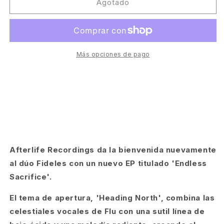
Fideles
Fideles
Agotado
-
-
Endless
Endless
Sacrifice
Sacrifice
[Afterlife]
[Afterlife]
Más opciones de pago
Afterlife Recordings da la bienvenida nuevamente
al dúo Fideles con un nuevo EP titulado 'Endless
Sacrifice'.
El tema de apertura, 'Heading North', combina las
celestiales vocales de Flu con una sutil línea de