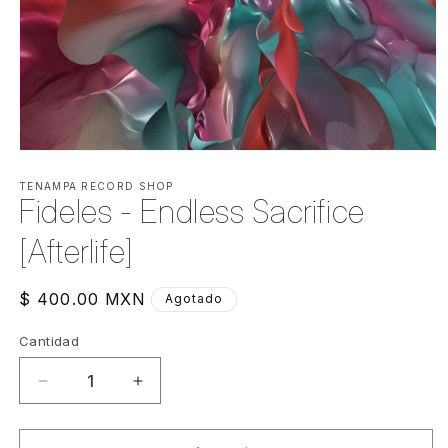
Abrir
elemento
multimedia
TENAMPA RECORD SHOP
Fideles - Endless Sacrifice
1
en
una
[Afterlife]
ventana
modal
Precio
$ 400.00 MXN
Agotado
habitual
Cantidad
Cantidad
Reducir
Aumentar
cantidad
cantidad
para
para