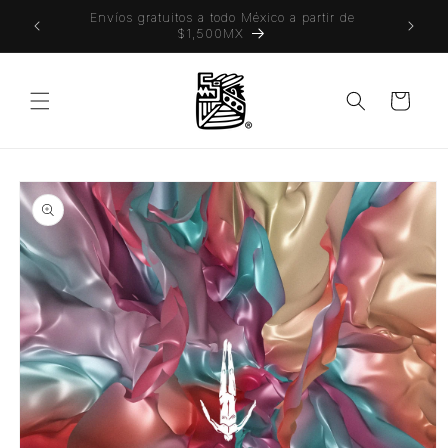
Ir
 también
Envíos gratuitos a todo México a partir de
directamente
$1,500MX
al contenido
Carrito
Ir
directamente
a la
información
del producto