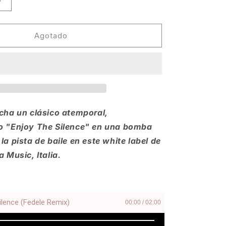
Aumentar
cantidad
para
Fedele
Agotado
-
Enjoy
The
Silence
Remix
[Obscura]
cha un clásico atemporal,
 "Enjoy The Silence" en una bomba
a pista de baile en este white label de
 Music, Italia.