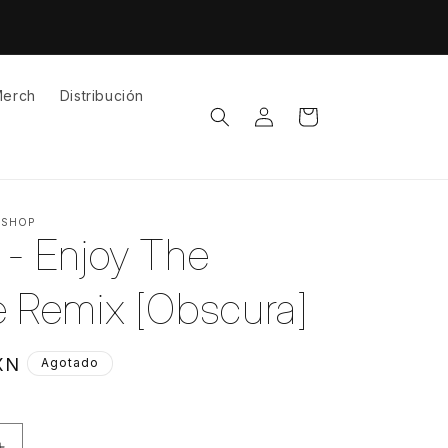
íos gratuitos a todo México a partir de $1,500MX
erch
Distribución
Iniciar
Carrito
sesión
 SHOP
 - Enjoy The
e Remix [Obscura]
XN
Agotado