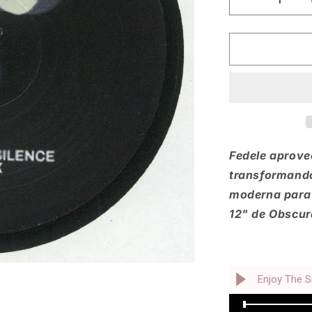
Reducir
cantidad
para
Fedele
-
Enjoy
The
Silence
Remix
[Obscura]
Fedele aprove
transformando
moderna para l
12" de Obscura