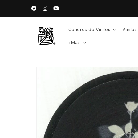
Ir
directamente
Facebook
Instagram
YouTube
al contenido
Géneros de Vinilos
Vinilo
+Mas
Ir
directamente
a la
información
del producto