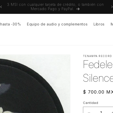
3 MSI con cualquier tarjeta de crédito, o también con
Env
Mercado Pago y PayPal.
s hasta -30%
Equipo de audio y complementos
Libros
M
TENAMPA RECORD
Fedele
Silenc
Precio
$ 700.00 M
habitual
Cantidad
Cantidad