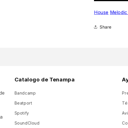
House
Melodic
Share
Catalogo de Tenampa
A
de
Bandcamp
Pr
a
Beatport
Té
Spotify
Av
ia
SoundCloud
Co