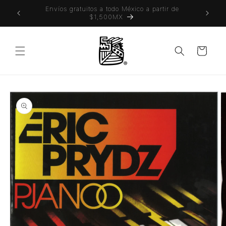
Ir
 también
Envíos gratuitos a todo México a partir de
directamente
$1,500MX
al contenido
Carrito
Ir
directamente
a la
información
del producto