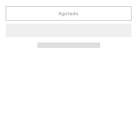
cantidad
cantidad
para
para
Eric
Eric
Agotado
Prydz
Prydz
-
-
Pjanoo
Pjanoo
[Dance
[Dance
On
On
The
The
Beat]
Beat]