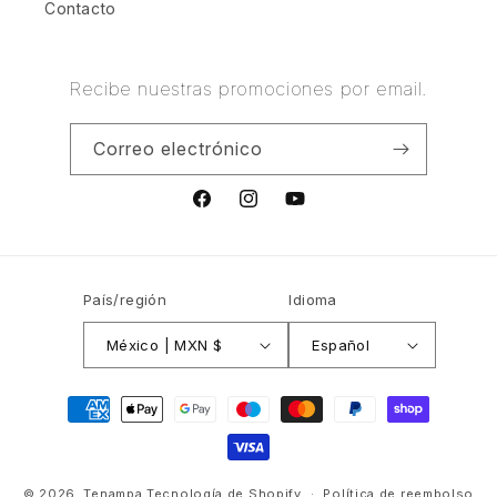
Contacto
Recibe nuestras promociones por email.
Correo electrónico
Facebook
Instagram
YouTube
País/región
Idioma
México | MXN $
Español
Formas
de
pago
© 2026,
Tenampa
Tecnología de Shopify
Política de reembolso