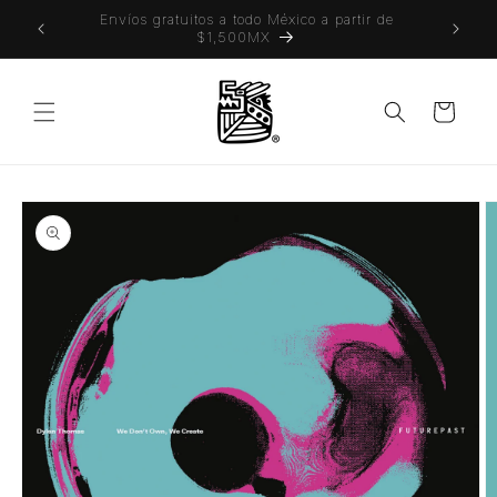
Ir
 también
Envíos gratuitos a todo México a partir de
directamente
$1,500MX
al contenido
Carrito
Ir
directamente
a la
información
del producto