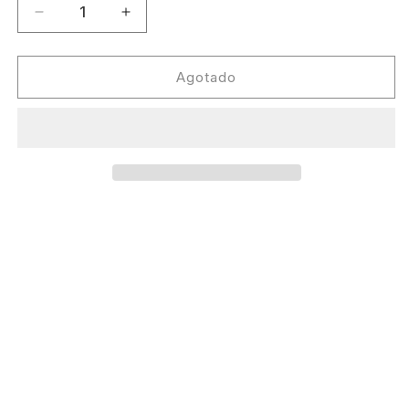
Reducir
Aumentar
cantidad
cantidad
para
para
Dylan
Dylan
Agotado
Thomas
Thomas
-
-
We
We
Don&#39;t
Don&#39;t
Own,
Own,
We
We
Create
Create
(2LP)
(2LP)
[Futurepast]
[Futurepast]