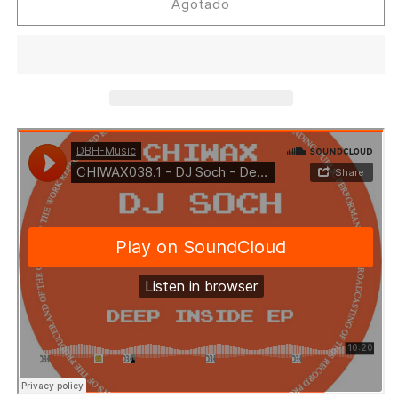
DJ
DJ
Agotado
Soch
Soch
-
-
Deep
Deep
Inside
Inside
[Chiwax]
[Chiwax]