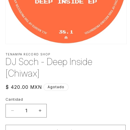
Abrir
elemento
multimedia
TENAMPA RECORD SHOP
DJ Soch - Deep Inside
1
en
una
[Chiwax]
ventana
modal
Precio
$ 420.00 MXN
Agotado
habitual
Cantidad
Cantidad
Reducir
Aumentar
cantidad
cantidad
para
para