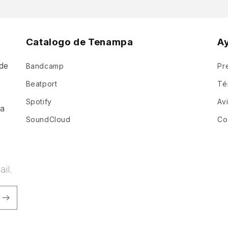
Catalogo de Tenampa
A
de
Bandcamp
Pr
a
Beatport
Té
Spotify
Av
ia
SoundCloud
Co
il.