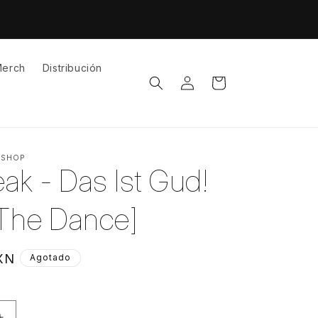
erch
Distribución
Iniciar
Carrito
sesión
 SHOP
ak - Das Ist Gud!
 The Dance]
XN
Agotado