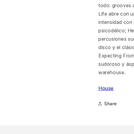
todo: grooves a
Life abre con 
intensidad con 
psicodélico; H
percusiones sue
disco y el clá
Expecting From
sudoroso y áspe
warehouse.
House
Share