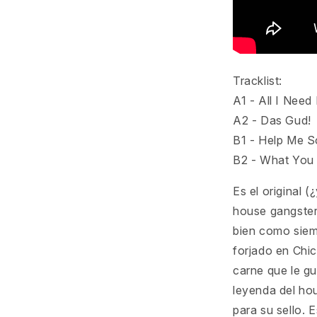
Tracklist:
A1 - All I Need 
A2 - Das Gud!
B1 - Help Me
B2 - What You
Es el original 
house gangster
bien como siem
forjado en Chi
carne que le gu
leyenda del hou
para su sello. 