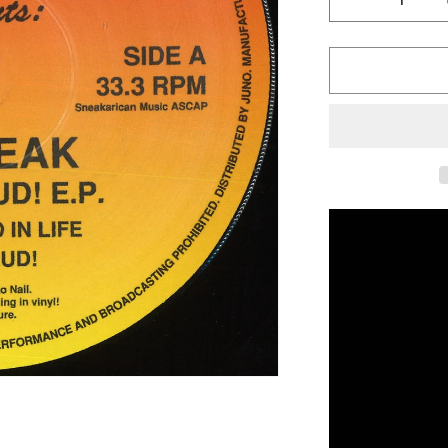
Reducir
cantidad
para
DJ
Sneak
-
Das
Ist
Gud!
EP
[In
The
Dance]