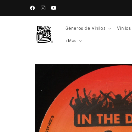
Ir
directamente
Facebook
Instagram
YouTube
al contenido
Géneros de Vinilos
Vinilo
+Mas
Ir
directamente
a la
información
del producto