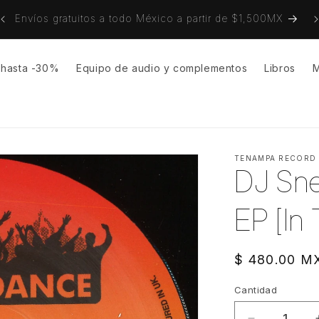
Envíos gratuitos a todo México a partir de $1,500MX
s hasta -30%
Equipo de audio y complementos
Libros
M
TENAMPA RECORD
DJ Sne
EP [In
Precio
$ 480.00 M
habitual
Cantidad
Cantidad