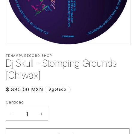
Abrir
elemento
multimedia
TENAMPA RECORD SHOP
Dj Skull - Stomping Grounds
1
en
una
[Chiwax]
ventana
modal
Precio
$ 380.00 MXN
Agotado
habitual
Cantidad
Cantidad
Reducir
Aumentar
cantidad
cantidad
para
para