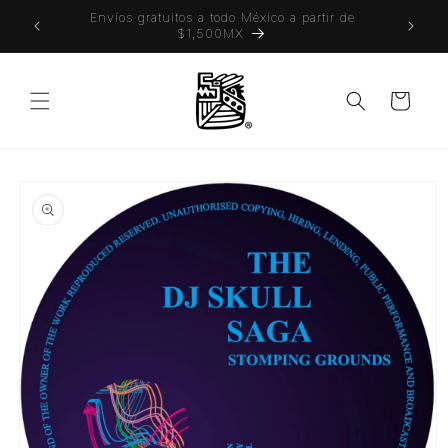
Ir
 también
Envíos gratuitos a todo México a partir de
directamente
$1,500MX
al contenido
Carrito
Ir
directamente
a la
información
del producto