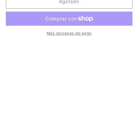
Dj
Dj
Agotado
Skull
Skull
-
-
Stomping
Stomping
Grounds
Grounds
[Chiwax]
[Chiwax]
Más opciones de pago