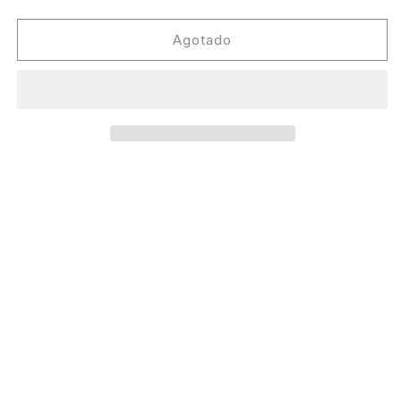
cantidad
cantidad
para
para
Dj
Dj
Agotado
Savage
Savage
-
-
Dubs
Dubs
2000-
2000-
2002
2002
[TH
[TH
Tar
Tar
Hallow]
Hallow]