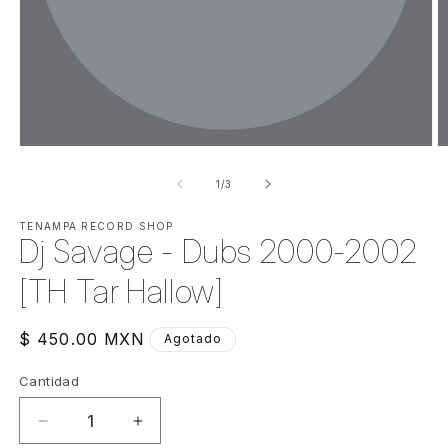
Abrir
Ab
elemento
e
multimedia
m
de
1
/
3
1
2
en
e
una
TENAMPA RECORD SHOP
u
Dj Savage - Dubs 2000-2002
ventana
v
modal
m
[TH Tar Hallow]
Precio
$ 450.00 MXN
Agotado
habitual
Cantidad
Cantidad
Reducir
Aumentar