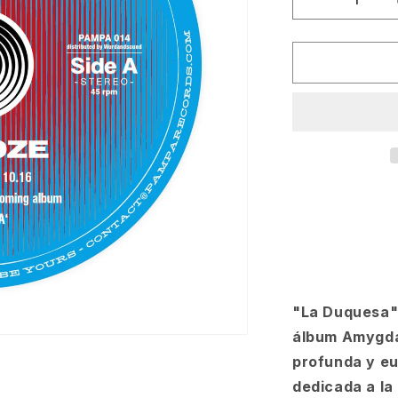
Reducir
cantidad
para
Dj
Koze
-
La
Duquesa
[Pampa]
"La Duquesa",
álbum Amygdal
profunda y eu
dedicada a la