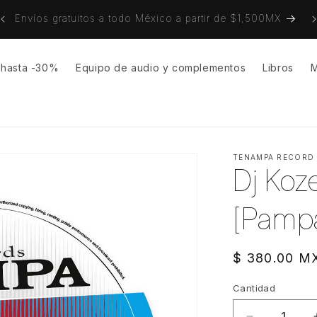
on
Envíos gratuitos a todo México a partir de $1,500MX
s hasta -30%
Equipo de audio y complementos
Libros
M
TENAMPA RECORD
Dj Koz
[Pamp
Precio
$ 380.00 M
habitual
Cantidad
Cantidad