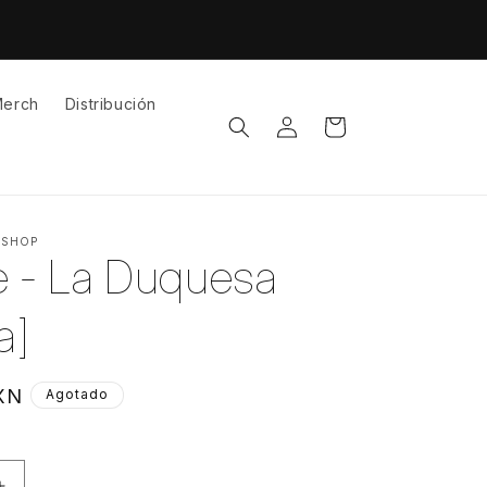
erch
Distribución
Iniciar
Carrito
sesión
 SHOP
e - La Duquesa
a]
XN
Agotado