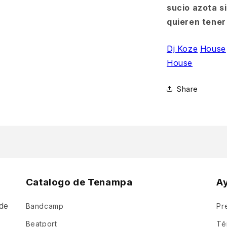
sucio azota si
quieren tener
Dj Koze
House
House
Share
Catalogo de Tenampa
A
de
Bandcamp
Pr
a
Beatport
Té