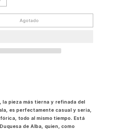
Aumentar
cantidad
para
Dj
Agotado
Koze
-
La
Duquesa
[Pampa]
 la pieza más tierna y refinada del
a, es perfectamente casual y seria,
fórica, todo al mismo tiempo. Está
 Duquesa de Alba, quien, como