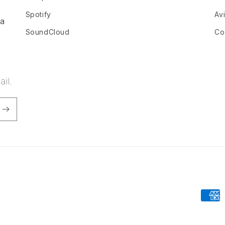
Spotify
Av
ia
SoundCloud
Co
il.
Forma
de
pago