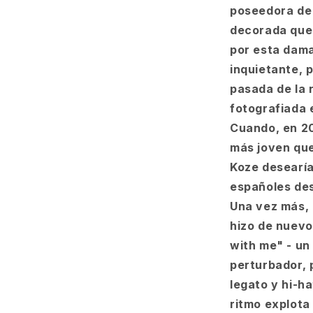
poseedora de 
decorada que 
por esta dama
inquietante, 
pasada de la 
fotografiada
Cuando, en 20
más joven que 
Koze desearía
españoles de
Una vez más, l
hizo de nuevo
with me" - un
perturbador, 
legato y hi-h
ritmo explota