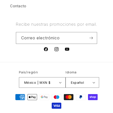
Contacto
Recibe nuestras promociones por email.
Correo electrónico
Facebook
Instagram
YouTube
País/región
Idioma
México | MXN $
Español
Formas
de
pago