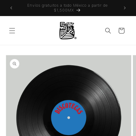
Ir
 también
Envíos gratuitos a todo México a partir de
directamente
$1,500MX
al contenido
Carrito
Ir
directamente
a la
información
del producto