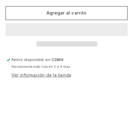
cantidad
cantidad
para
para
Discotecas
Discotecas
Agregar al carrito
-
-
Discotecas
Discotecas
009
009
[Discotecas]
[Discotecas]
Retiro disponible en
CDMX
Normalmente está listo en 2 a 4 días
Ver información de la tienda